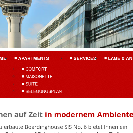
ME
APARTMENTS
SERVICES
LAGE & AN
COMFORT
MAISONETTE
SUITE
BELEGUNGSPLAN
en auf Zeit
in modernem Ambient
u erbaute Boardinghouse SIS No. 6 bietet Ihnen ein