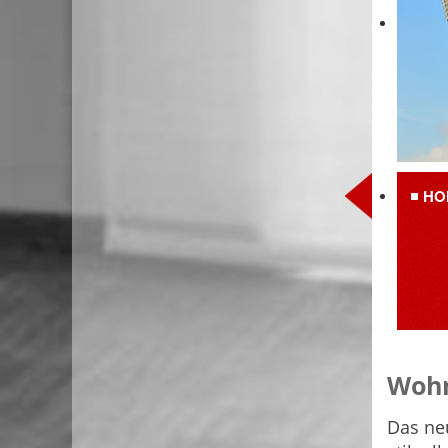
HO
Wohn
Das ne